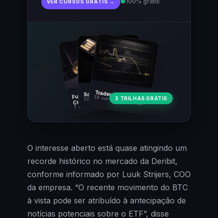
●
100% grátis
VER CURSOS GRÁTIS →
Fundamentos
Trader Cripto
Soberania Bitcoin
18 cursos · 80 aulas
3 TRILHAS GRÁTIS
10 cursos · 44 aulas
Cripto
7 cursos · 31 aulas
O interesse aberto está quase atingindo um
recorde histórico no mercado da Deribit,
conforme informado por Luuk Strijers, COO
da empresa. “O recente movimento do BTC
à vista pode ser atribuído à antecipação de
notícias potenciais sobre o ETF”, disse