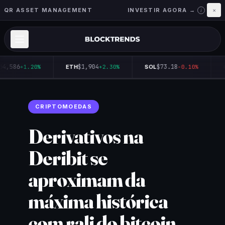
QR ASSET MANAGEMENT
INVESTIR AGORA →
×
i
64,586
$1,904
$73.18
+1.20%
ETH
+2.30%
SOL
-0.10%
CRIPTOMOEDAS
Derivativos na
Deribit se
aproximam da
máxima histórica
com rali do bitcoin