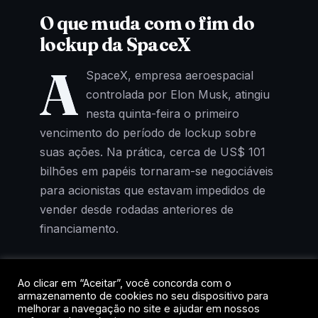
O que muda com o fim do
lockup da SpaceX
A
SpaceX, empresa aeroespacial
controlada por Elon Musk, atingiu
nesta quinta-feira o primeiro
vencimento do período de lockup sobre
suas ações. Na prática, cerca de US$ 101
bilhões em papéis tornaram-se negociáveis
para acionistas que estavam impedidos de
vender desde rodadas anteriores de
financiamento.
O detalhe que interessa ao mercado cripto:
a SpaceX detém 18.712 BTC em seu
Ao clicar em “Aceitar”, você concorda com o
armazenamento de cookies no seu dispositivo para
balanço. Ao final de junho, essa posição
melhorar a navegação no site e ajudar em nossos