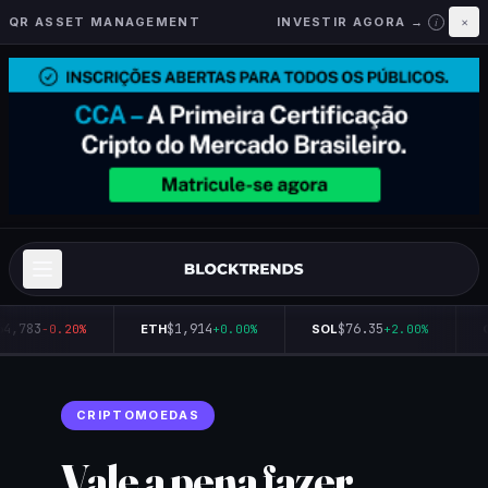
QR ASSET MANAGEMENT
INVESTIR AGORA →
×
i
4,783
$1,914
$76.35
-0.20%
ETH
+0.00%
SOL
+2.00%
Q
CRIPTOMOEDAS
Vale a pena fazer