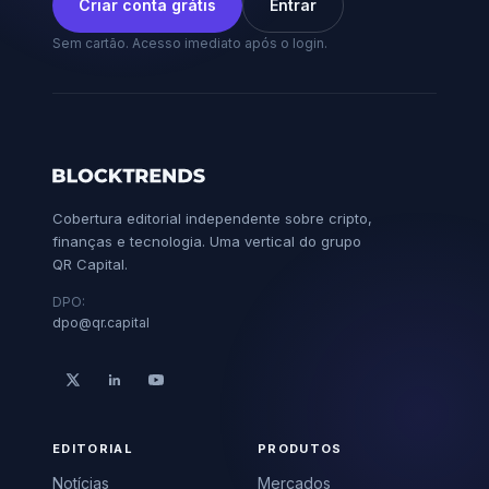
Dado de emprego nos EUA
surpreendeu para baixo, reduziu
apostas de alta de juros e pode abrir
espaço para ativos de risco. Entenda o
impacto no cripto.
Por
Renato Moura
·
8 ago 2026