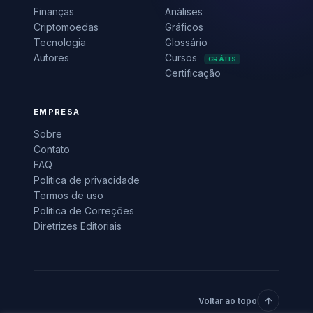
Foto: Rafael Minguet Delgado / Unsplash
O
relatório de emprego dos Estados
Unidos referente a julho chegou
mais fraco do que o consenso
projetava. A abertura de vagas ficou abaixo
das expectativas, e revisões dos meses
anteriores reforçaram um quadro de
desaceleração no mercado de trabalho
americano. Para quem acompanha
criptomoedas, o dado importa por um
motivo simples: ele altera diretamente as
apostas sobre o que o Federal Reserve fará
com os juros em setembro.