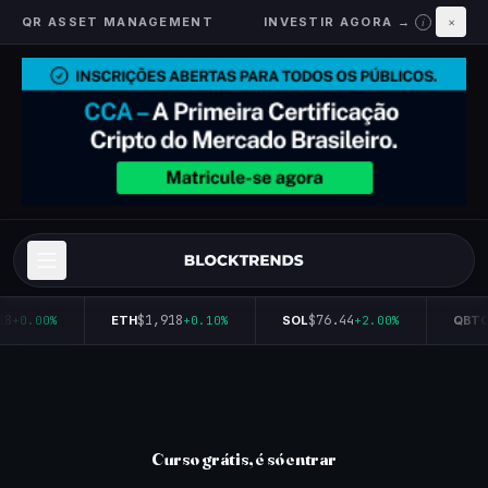
QR ASSET MANAGEMENT
INVESTIR AGORA →
×
i
18
$1,918
$76.44
+0.00%
ETH
+0.10%
SOL
+2.00%
QBTC
Curso grátis, é só entrar