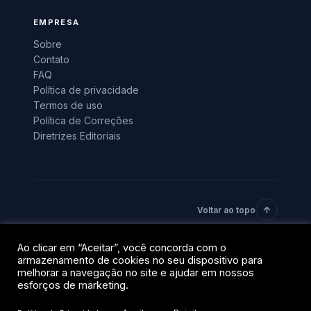
EMPRESA
Sobre
Contato
FAQ
Política de privacidade
Termos de uso
Política de Correções
Diretrizes Editoriais
Voltar ao topo
Ao clicar em “Aceitar”, você concorda com o
© 2026 BlockTrends · Uma vertical do grupo QR Capital.
armazenamento de cookies no seu dispositivo para
Todos os direitos reservados.
melhorar a navegação no site e ajudar em nossos
Privacidade
Termos
esforços de marketing.