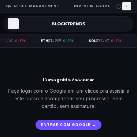
QR ASSET MANAGEMENT
INVESTIR AGORA →
×
i
64,762
$1,909
$73.47
-0.30%
ETH
+0.00%
SOL
-0.90%
Curso grátis, é só entrar
Faça login com o Google em um clique pra assistir a
este curso e acompanhar seu progresso. Sem
cartão, sem assinatura.
ENTRAR COM GOOGLE →