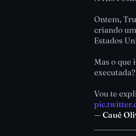
Ontem, Tru
criando um
Estados Un
Mas o que i
executada?
Vou te expl
pic.twitte
— Cauê Ol