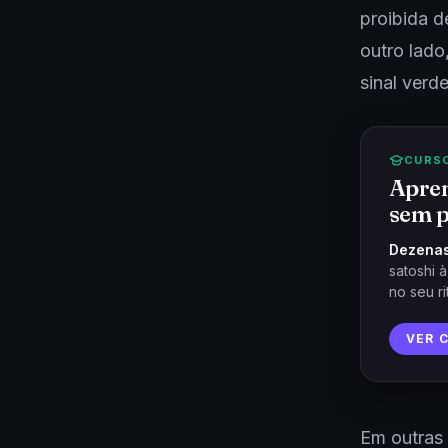
proibida d
outro lado
sinal verd
CURS
Apren
sem p
Dezenas
satoshi 
no seu ri
VER 
Em outras 