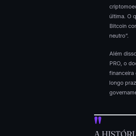
criptomoed
última. O 
Bitcoin co
neutro”.
Além disso
PRO, o do
financeira
longo pra
govername
A HISTÓRI