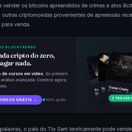
e vender os bitcoins apreendidos de crimes e atos ilíci
, outras criptomoedas provenientes de apreensão re
e para venda.
OS BLOCKTRENDS
da cripto do zero,
agar nada.
 de cursos em vídeo
, do primeiro
à análise avançada. Comece agora,
tmo.
Fundamentos
Trader Cripto
Soberania Bitcoin
18 cursos · 80 a
10 cursos · 44 aulas
Cripto
7 cursos · 31 aulas
3 TRILHAS 
CURSOS GRÁTIS →
●
100% grátis
palavras, o país do Tio Sam teoricamente pode vende