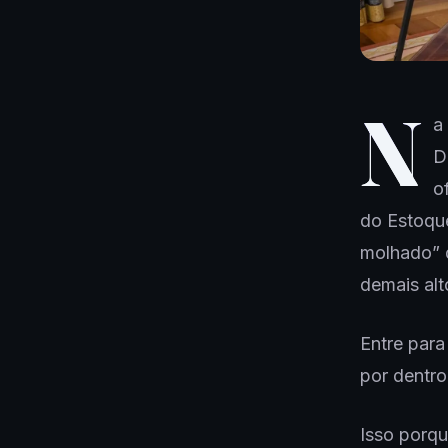
N
a
D
o
do Estoqu
molhado” d
demais alt
Entre par
por dentro
Isso porq