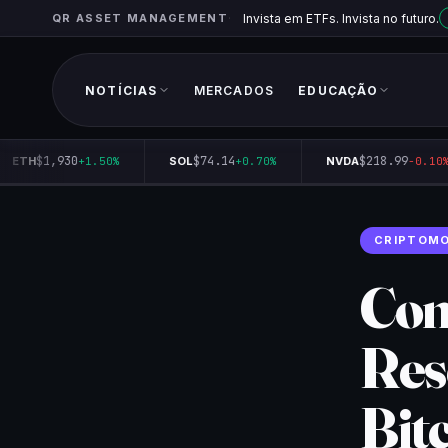
QR ASSET MANAGEMENT
Invista em ETFs. Invista no futuro.
NOTÍCIAS
MERCADOS
EDUCAÇÃO
$1,930
$74.14
$218.99
ETH
+1.50%
SOL
+0.70%
NVDA
-0.10%
CRIPTOM
Com
Res
Bit