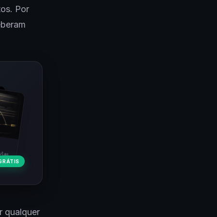
tos. Por
ceberam
ulas
GRÁTIS
r qualquer