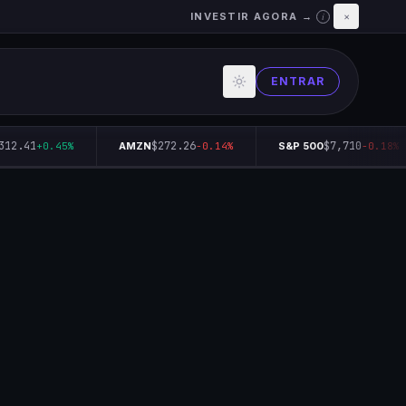
INVESTIR AGORA →
×
i
ENTRAR
12.41
$272.26
$7,710
+0.45%
AMZN
-0.14%
S&P 500
-0.18%