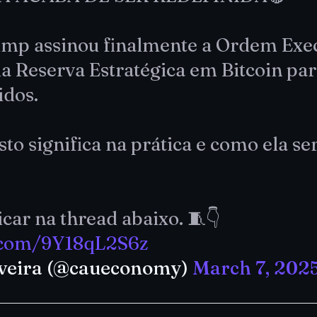
mp assinou finalmente a Ordem Exe
a Reserva Estratégica em Bitcoin par
idos.
sto significa na prática e como ela se
icar na thread abaixo. 🧵👇
r.com/9Y18qL2S6z
iveira (@caueconomy)
March 7, 202