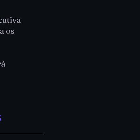
cutiva
a os
rá
5