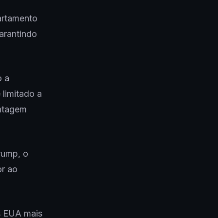
artamento
arantindo
o a
 limitado a
antagem
rump, o
or ao
os EUA mais