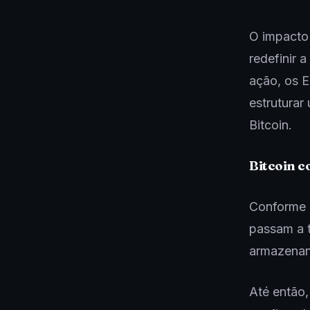
O impacto 
redefinir 
ação, os 
estruturar
Bitcoin.
Bitcoin c
Conforme e
passam a t
armazenan
Até então,