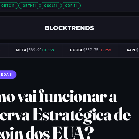
QBTC11
QETH11
QSOL11
QDFI11
$589.90
$357.75
$3
META
+0.19%
GOOGL
-1.29%
AAPL
OEDAS
o vai funcionar a
erva Estratégica de
coin dos EUA?