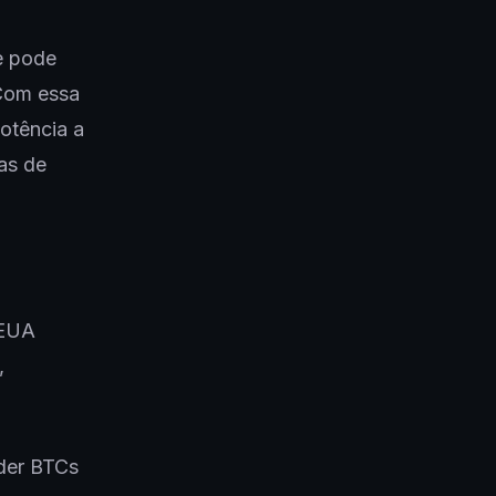
e pode
 Com essa
otência a
vas de
 EUA
,
nder BTCs