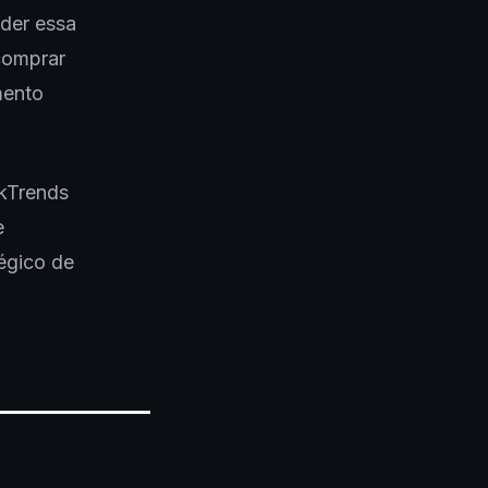
der essa
comprar
mento
ckTrends
e
tégico de