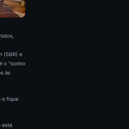
nidos,
in (SBR) e
é o “sonho
os às
 e fique
 está