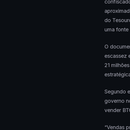
confiscad
aproximad
do Tesouro
uma fonte 
O documen
escassez e
21 milhõe
estratégic
Segundo es
governo no
vender BT
“Vendas pr