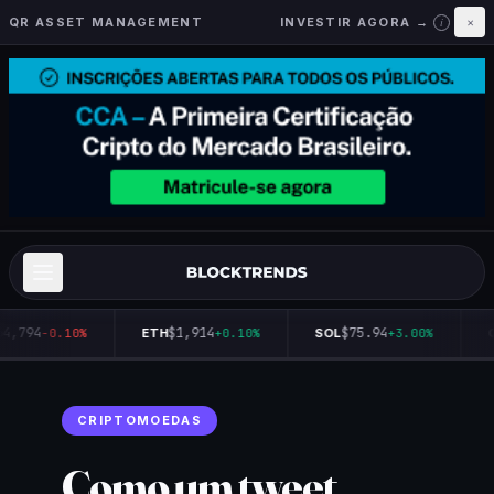
QR ASSET MANAGEMENT
INVESTIR AGORA →
×
i
4,794
$1,914
$75.94
-0.10%
ETH
+0.10%
SOL
+3.00%
Q
CRIPTOMOEDAS
Como um tweet