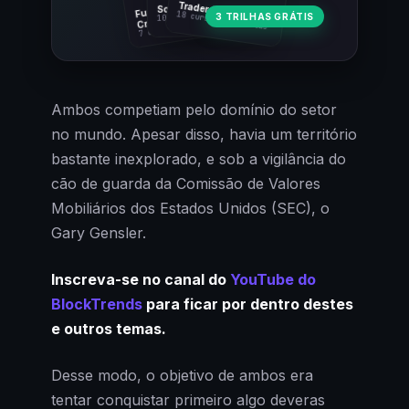
Fundamentos
Trader Cripto
Soberania Bitcoin
18 cursos · 80 aulas
3 TRILHAS GRÁTIS
10 cursos · 44 aulas
Cripto
7 cursos · 31 aulas
Ambos competiam pelo domínio do setor
no mundo. Apesar disso, havia um território
bastante inexplorado, e sob a vigilância do
cão de guarda da Comissão de Valores
Mobiliários dos Estados Unidos (SEC), o
Gary Gensler.
Inscreva-se no canal do
YouTube do
BlockTrends
para ficar por dentro destes
e outros temas.
Desse modo, o objetivo de ambos era
tentar conquistar primeiro algo deveras