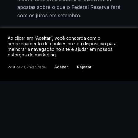
apostas sobre o que o Federal Reserve fará
com os juros em setembro.
O Bitcoin oscilava na faixa dos US$ 64,9
Ao clicar em “Aceitar”, você concorda com o
mil após a divulgação, praticamente estável
armazenamento de cookies no seu dispositivo para
em 24 horas, mas com alta acumulada de
melhorar a navegação no site e ajudar em nossos
esforços de marketing.
3,1% na semana. A reação contida
esconde, porém, uma mudança relevante
Aceitar
Rejeitar
Política de Privacidade
de cenário. Se os juros pararem de subir, o
custo de oportunidade de manter ativos de
risco cai, e cripto historicamente se
beneficia desse ambiente.
O que o payroll de julho
revelou sobre a economia