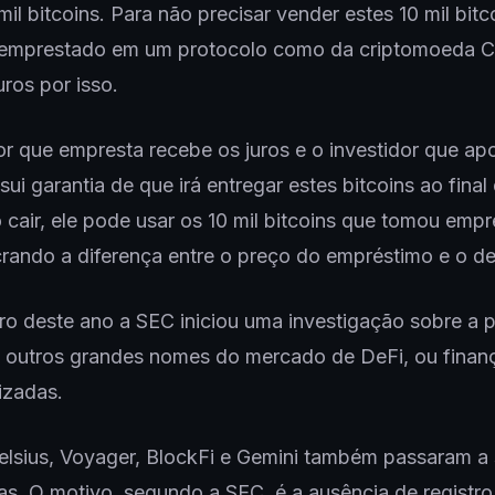
mil bitcoins. Para não precisar vender estes 10 mil bitc
 emprestado em um protocolo como da criptomoeda Ce
ros por isso.
or que empresta recebe os juros e o investidor que ap
ui garantia de que irá entregar estes bitcoins ao final
 cair, ele pode usar os 10 mil bitcoins que tomou emp
crando a diferença entre o preço do empréstimo e o d
ro deste ano a SEC iniciou uma investigação sobre a p
outros grandes nomes do mercado de DeFi, ou finan
izadas.
lsius, Voyager, BlockFi e Gemini também passaram a 
as. O motivo, segundo a SEC, é a ausência de registro