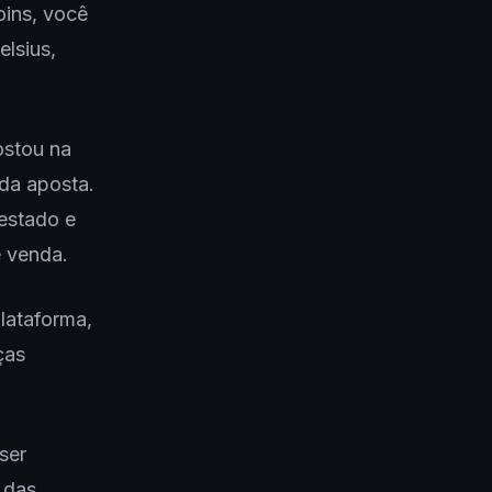
oins, você
lsius,
ostou na
 da aposta.
restado e
e venda.
lataforma,
ças
ser
 das