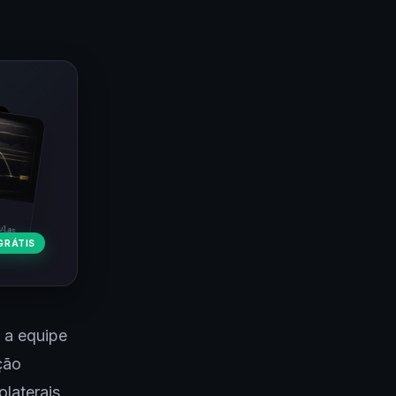
ulas
GRÁTIS
 a equipe
ção
olaterais