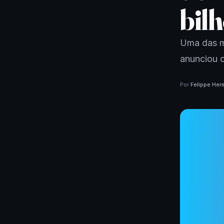
bil
Uma das m
anunciou o
Por
Felippe Her