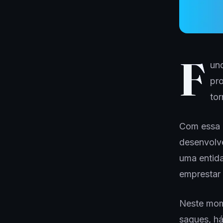
F
un
pro
tor
Com essa 
desenvolve
uma entida
emprestar 
Neste mom
saques, há