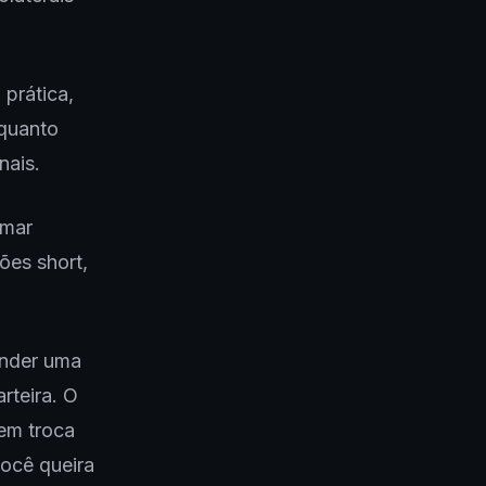
 prática,
nquanto
nais.
omar
ões short,
ender uma
rteira. O
em troca
você queira