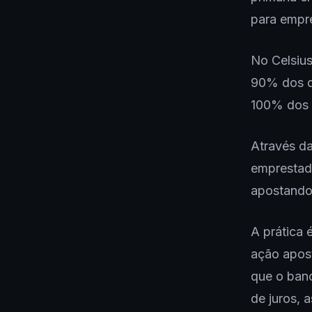
para empr
No Celsius
90% dos d
100% dos e
Através da
emprestado
apostando
A prática
ação apost
que o banc
de juros, 