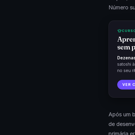
Número sup
CURS
Apren
sem p
Dezenas
satoshi 
no seu ri
VER 
Após um b
de desenvo
primária e