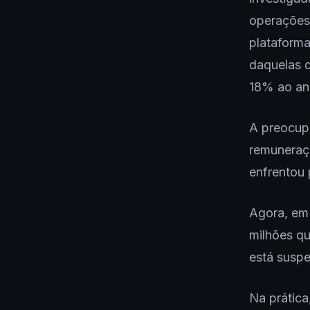
operações 
plataform
daquelas d
18% ao an
A preocupa
remuneraç
enfrentou 
Agora, em
milhões qu
está susp
Na prática