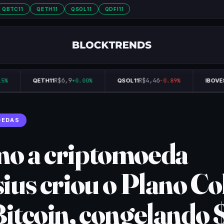
QBTC11
QETH11
QSOL11
QDFI11
R$6,9
R$4,46
%
QETH11
+0.00%
QSOL11
-0.89%
IBOVES
OEDAS
o a criptomoeda
ius criou o Plano Co
Bitcoin, congelando 