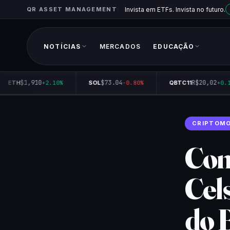
QR ASSET MANAGEMENT
Invista em ETFs. Invista no futuro.
NOTÍCIAS
MERCADOS
EDUCAÇÃO
$1,910
$73.04
R$20,02
ETH
+2.10%
SOL
-0.80%
QBTC11
+0.15
CRIPTOM
Com
Cels
do 