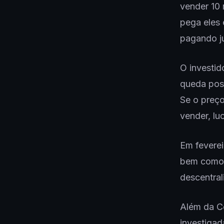
vender 10 
pega eles
pagando ju
O investid
queda poss
Se o preço
vender, lu
Em feverei
bem como 
descentral
Além da Ce
investigad