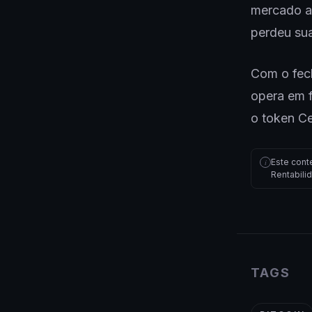
mercado a
perdeu sua
Com o fec
opera em f
o token C
Este cont
i
Rentabili
TAGS