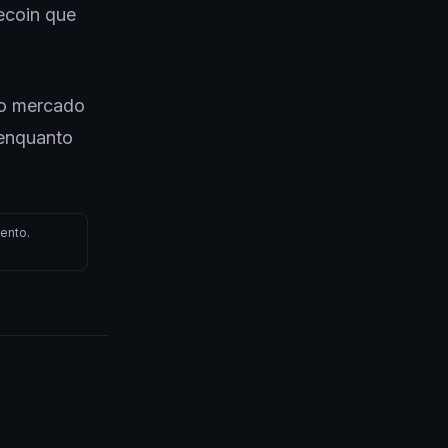
ecoin que
 o mercado
 enquanto
ento.