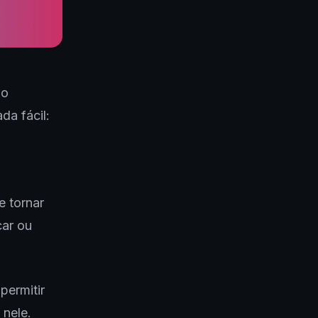
 o
da fácil:
e tornar
car ou
permitir
 nele.