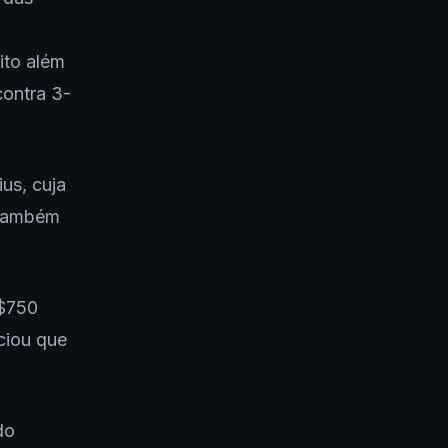
ito além
contra 3-
us, cuja
 também
 $750
ciou que
do