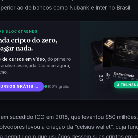
erior ao de bancos como Nubank e Inter no Brasil.
OS BLOCKTRENDS
da cripto do zero,
agar nada.
 de cursos em vídeo
, do primeiro
à análise avançada. Comece agora,
tmo.
Fundamentos
Trader Cripto
Soberania Bitcoin
18 cursos · 80 a
10 cursos · 44 aulas
Cripto
7 cursos · 31 aulas
3 TRILHAS 
CURSOS GRÁTIS →
●
100% grátis
em sucedido ICO em 2018, que levantou $50 milhões,
lvedores levou a criação da “celsius wallet”, cuja fun
ra permitir com que usuários dessem suas criptos em c