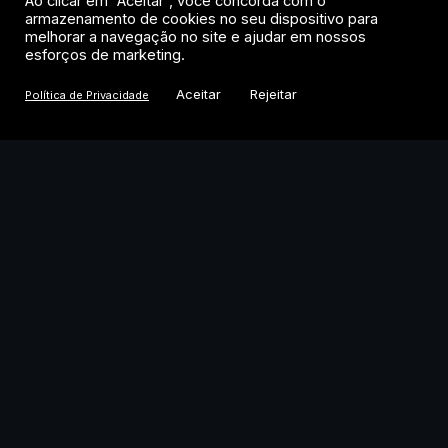
O episódio não é trivial. Ele levanta uma
Ao clicar em “Aceitar”, você concorda com o
armazenamento de cookies no seu dispositivo para
questão que o mercado cripto acompanha
melhorar a navegação no site e ajudar em nossos
de perto: se a tese de IA está perdendo
esforços de marketing.
fôlego, para onde vai o capital que inflou
Aceitar
Rejeitar
Política de Privacidade
essas ações em milhares por cento nos
últimos 12 meses?
Resultados fortes,
projeções fracas: a
dinâmica que explica a
queda
A Sandisk acumulou valorização superior a
3.000% nos últimos 12 meses. A Western
Digital subiu mais de 550% no mesmo
período. São cifras que fazem qualquer