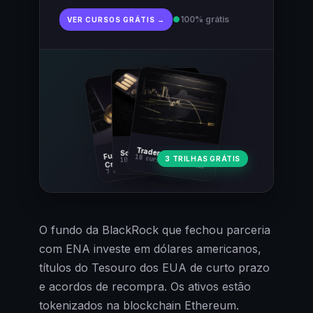
●
100% grátis
VER CURSOS GRÁTIS →
Fundamentos
Trader Cripto
Soberania Bitcoin
18 cursos · 80 aulas
3 TRILHAS GRÁTIS
10 cursos · 44 aulas
Cripto
7 cursos · 31 aulas
O fundo da BlackRock que fechou parceria
com ENA investe em dólares americanos,
títulos do Tesouro dos EUA de curto prazo
e acordos de recompra. Os ativos estão
tokenizados na blockchain Ethereum.