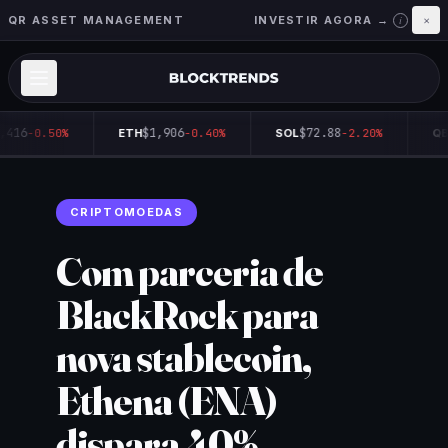
QR ASSET MANAGEMENT
INVESTIR AGORA →
×
i
,416
$1,906
$72.88
-0.50%
ETH
-0.40%
SOL
-2.20%
QB
CRIPTOMOEDAS
Com parceria de
BlackRock para
nova stablecoin,
Ethena (ENA)
dispara 40%