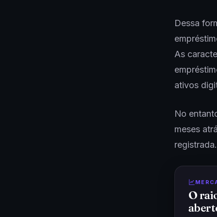
Dessa form
empréstimo
As caracte
empréstimo
ativos dig
No entanto
meses atr
registrada
MERC
O rai
abert