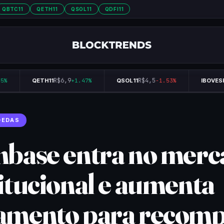
QBTC11
QETH11
QSOL11
QDFI11
R$6,9
R$4,5
%
QETH11
+1.47%
QSOL11
-1.53%
IBOVESP
OEDAS
nbase entra no merc
titucional e aumenta
amento para recom