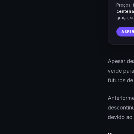
Preços, 
centena
graça, s
ABRI
Apesar des
verde para
futuros de
Anteriorme
descontin
devido ao 