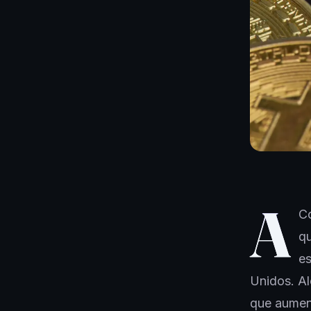
A
Co
qu
es
Unidos. A
que aumen