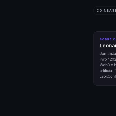
COINBAS
SOBRE O
Leonar
Jornalist
livro "20
Web3 e bl
artificia
LabitConf