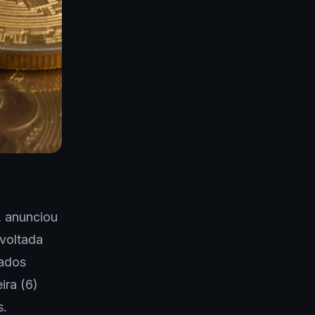
, anunciou
voltada
tados
ira (6)
s.