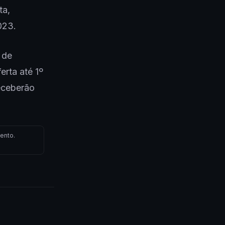
ta,
023.
 de
erta até 1º
receberão
ento.