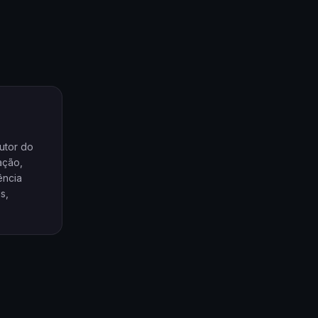
utor do
ação,
ência
s,