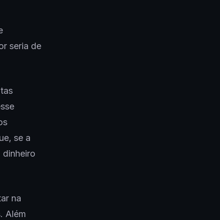
e
or seria de
tas
esse
os
ue, se a
 dinheiro
tar na
. Além