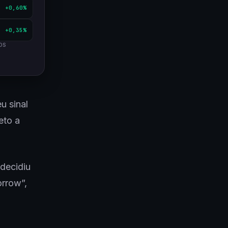
+0,60%
+0,35%
OS
u sinal
eto a
decidiu
rrow”,