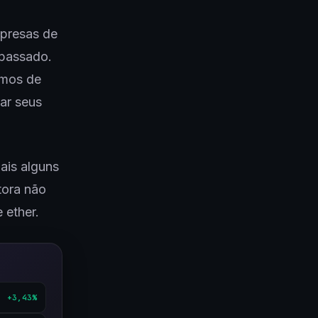
mpresas de
 passado.
rmos de
ar seus
ais alguns
tora não
 ether.
+3,43%