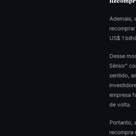
Recompra
Ademais, 
recomprar 
US$ 1 bilh
Desse modo
Sênior” c
sentido, a
investidor
empresa fa
de volta.
Portanto, 
recompra 