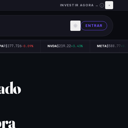
INVESTIR AGORA →
×
i
ENTRAR
R$177.726
$219.22
$588.77
A
-0.09%
NVDA
+3.43%
META
+0.14
ado
pra