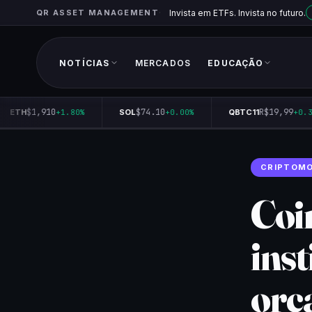
QR ASSET MANAGEMENT
Invista em ETFs. Invista no futuro.
NOTÍCIAS
MERCADOS
EDUCAÇÃO
$1,910
$74.10
R$19,99
ETH
+1.80%
SOL
+0.00%
QBTC11
+0.35
CRIPTOM
Coi
ins
orç