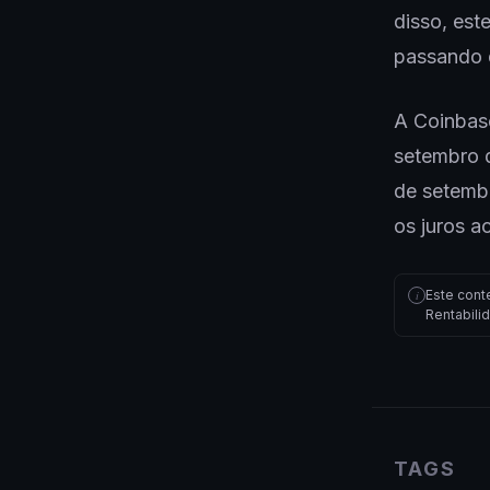
disso, est
passando 
A Coinbas
setembro d
de setembr
os juros 
Este cont
i
Rentabili
TAGS