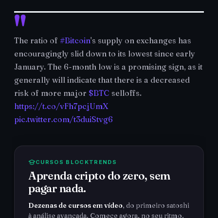
The ratio of
#Bitcoin
's supply on exchanges has
encouragingly slid down to its lowest since early
January. The 6-month low is a promising sign, as it
generally will indicate that there is a decreased
risk of more major
$BTC
selloffs.
https://t.co/vFh7pcjUmX
pic.twitter.com/t3duiStvg6
CURSOS BLOCKTRENDS
Aprenda cripto do zero, sem
pagar nada.
Dezenas de cursos em vídeo
, do primeiro satoshi
à análise avançada. Comece agora, no seu ritmo.