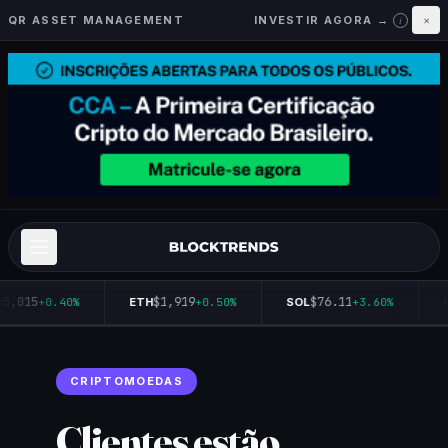
QR ASSET MANAGEMENT
INVESTIR AGORA →
×
i
65,015
$1,919
$76.11
+0.40%
ETH
+0.50%
SOL
+3.60%
Q
CRIPTOMOEDAS
Clientes estão