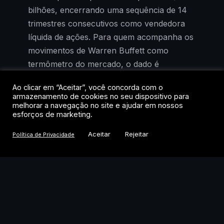
bilhões, encerrando uma sequência de 14
trimestres consecutivos como vendedora
líquida de ações. Para quem acompanha os
movimentos de Warren Buffett como
termômetro do mercado, o dado é
relevante.
Ao clicar em “Aceitar”, você concorda com o
armazenamento de cookies no seu dispositivo para
A virada não foi tímida. Além das compras
melhorar a navegação no site e ajudar em nossos
esforços de marketing.
no mercado aberto, o conglomerado
recomprou US$ 4,5 bilhões em ações
Aceitar
Rejeitar
Política de Privacidade
próprias entre abril e junho e mais de US$
3,3 bilhões em julho. As recompras haviam
sido retomadas em março, após um hiato
de quase dois anos. Somado, o montante
sinaliza uma mudança de postura
significativa por parte da gestão sediada em