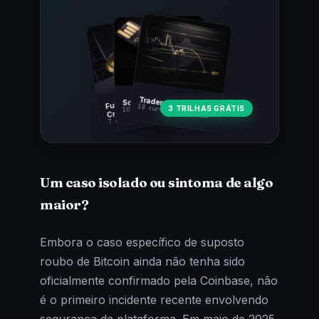
Fundamentos
Trader Cripto
Soberania Bitcoin
18 cursos · 80 aulas
3 TRILHAS GRÁTIS
10 cursos · 44 aulas
Cripto
7 cursos · 31 aulas
Um caso isolado ou sintoma de algo
maior?
Embora o caso específico de suposto
roubo de Bitcoin ainda não tenha sido
oficialmente confirmado pela Coinbase, não
é o primeiro incidente recente envolvendo
segurança da plataforma. Em maio de 2025,