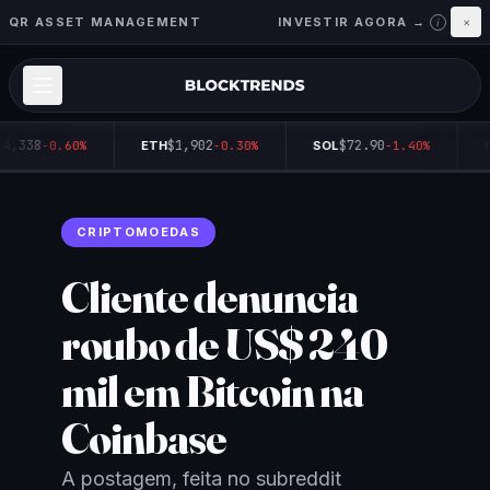
QR ASSET MANAGEMENT
INVESTIR AGORA →
×
i
4,338
$1,902
$72.90
-0.60%
ETH
-0.30%
SOL
-1.40%
Q
CRIPTOMOEDAS
Cliente denuncia
roubo de US$ 240
mil em Bitcoin na
Coinbase
A postagem, feita no subreddit