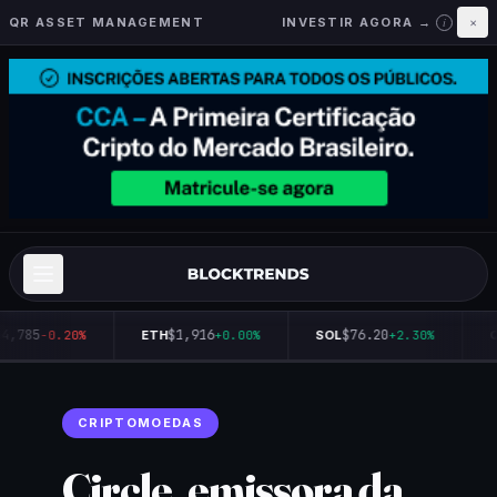
QR ASSET MANAGEMENT
INVESTIR AGORA →
×
i
4,785
$1,916
$76.20
-0.20%
ETH
+0.00%
SOL
+2.30%
Q
CRIPTOMOEDAS
Circle, emissora da