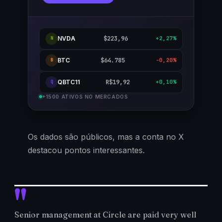
NVDA
$223,96
+2,27%
N
BTC
$64.785
-0,20%
B
QBTC11
R$19,92
+0,10%
Q
+1500 ATIVOS NO MERCADOS
Os dados são públicos, mas a conta no X
destacou pontos interessantes.
Senior management at Circle are paid very well