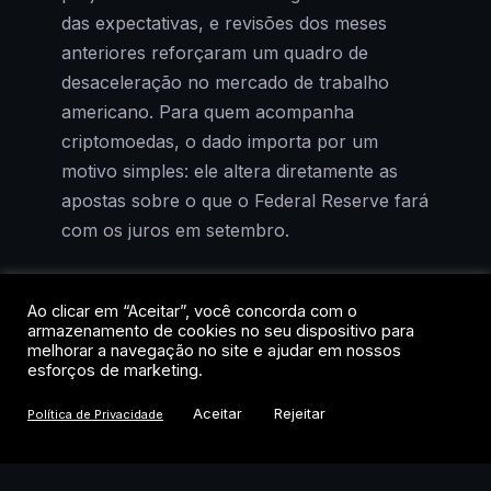
das expectativas, e revisões dos meses
anteriores reforçaram um quadro de
desaceleração no mercado de trabalho
americano. Para quem acompanha
criptomoedas, o dado importa por um
motivo simples: ele altera diretamente as
apostas sobre o que o Federal Reserve fará
com os juros em setembro.
O Bitcoin oscilava na faixa dos US$ 64,9
Ao clicar em “Aceitar”, você concorda com o
mil após a divulgação, praticamente estável
armazenamento de cookies no seu dispositivo para
em 24 horas, mas com alta acumulada de
melhorar a navegação no site e ajudar em nossos
esforços de marketing.
3,1% na semana. A reação contida
esconde, porém, uma mudança relevante
Aceitar
Rejeitar
Política de Privacidade
de cenário. Se os juros pararem de subir, o
custo de oportunidade de manter ativos de