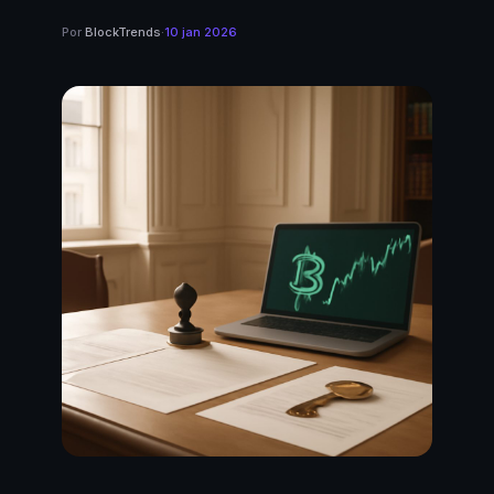
Por
BlockTrends
·
10 jan 2026