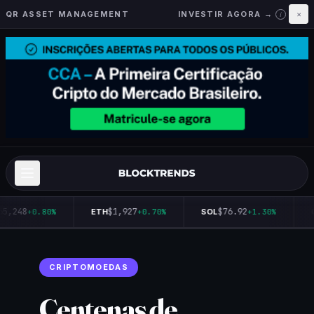
QR ASSET MANAGEMENT
INVESTIR AGORA →
×
i
5,248
$1,927
$76.92
+0.80%
ETH
+0.70%
SOL
+1.30%
Q
CRIPTOMOEDAS
Centenas de