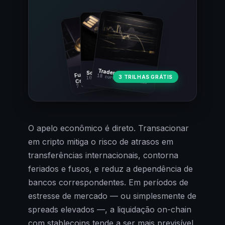
Fundamentos
Trader Cripto
Soberania Bitcoin
18 cursos · 80 aulas
3 TRILHAS GRÁTIS
10 cursos · 44 aulas
Cripto
7 cursos · 31 aulas
O apelo econômico é direto. Transacionar
em cripto mitiga o risco de atrasos em
transferências internacionais, contorna
feriados e fusos, e reduz a dependência de
bancos correspondentes. Em períodos de
estresse de mercado — ou simplesmente de
spreads elevados —, a liquidação on-chain
com stablecoins tende a ser mais previsível,