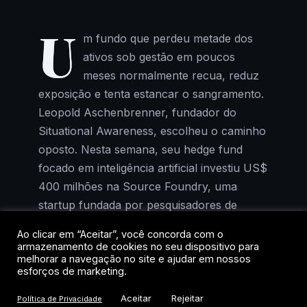
U
m fundo que perdeu metade dos
ativos sob gestão em poucos
meses normalmente recua, reduz
exposição e tenta estancar o sangramento.
Leopold Aschenbrenner, fundador do
Situational Awareness, escolheu o caminho
oposto. Nesta semana, seu hedge fund
focado em inteligência artificial investiu US$
400 milhões na Source Foundry, uma
startup fundada por pesquisadores de
Stanford que promete tornar a fabricação
Ao clicar em “Aceitar”, você concorda com o
de chips mais rápida e barata.
armazenamento de cookies no seu dispositivo para
melhorar a navegação no site e ajudar em nossos
esforços de marketing.
Com esse novo aporte, o investimento total
do fundo na Source Foundry chega a US$
Aceitar
Rejeitar
Política de Privacidade