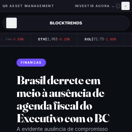
QR ASSET MANAGEMENT
INVESTIR AGORA →
×
i
4,344
$1,903
$72.73
-0.50%
ETH
-0.20%
SOL
-1.80%
Q
FINANÇAS
Brasil derrete em
meio à ausência de
agenda fiscal do
Executivo com o BC
A evidente ausência de compromisso