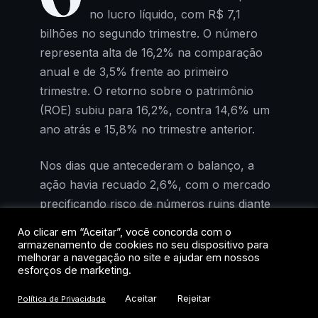
no lucro líquido, com R$ 7,1
bilhões no segundo trimestre. O número
representa alta de 16,2% na comparação
anual e de 3,5% frente ao primeiro
trimestre. O retorno sobre o patrimônio
(ROE) subiu para 16,2%, contra 14,6% um
ano atrás e 15,8% no trimestre anterior.
Nos dias que antecederam o balanço, a
ação havia recuado 2,6%, com o mercado
precificando risco de números ruins diante
da deterioração do cenário
Ao clicar em “Aceitar”, você concorda com o
macroeconômico. Os resultados mostraram
armazenamento de cookies no seu dispositivo para
melhorar a navegação no site e ajudar em nossos
o contrário: receitas dentro do esperado,
esforços de marketing.
despesas crescendo abaixo da inflação
Aceitar
Rejeitar
acumulada em 12 meses e crédito em
Política de Privacidade