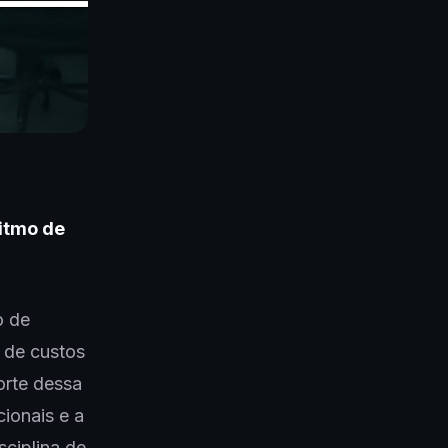
ritmo de
o de
 de custos
orte dessa
ionais e a
sciplina de