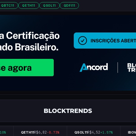
QBTC11
QETH11
QSOL11
QDFI11
R$6,82
R$4,52
%
QETH11
-0.73%
QSOL11
+1.57%
IBOVE