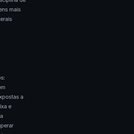
gens mais
erais
os:
 em
expostas a
ixa e
 a
uperar