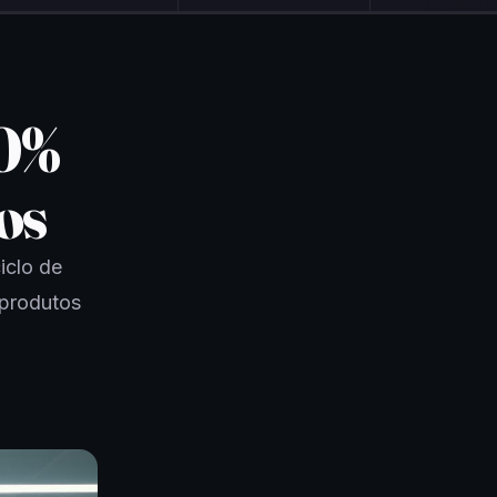
10%
os
iclo de
 produtos