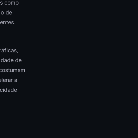
ais como
ão de
entes.
áficas,
cidade de
s costumam
lerar a
acidade