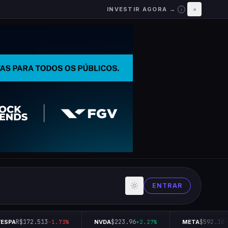
INVESTIR AGORA →
×
i
ENTRAR
R$172.513
$223.96
$592.10
SPA
-1.73%
NVDA
+2.27%
META
+0