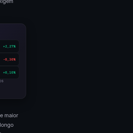
exigem
+2,27%
-0,30%
+0,10%
OS
e maior
 longo