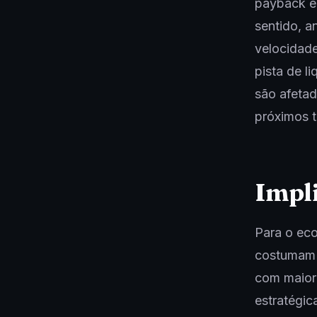
payback e 
sentido, a
velocidade
pista de l
são afetad
próximos t
Impli
Para o ec
costumam d
com maior 
estratégi