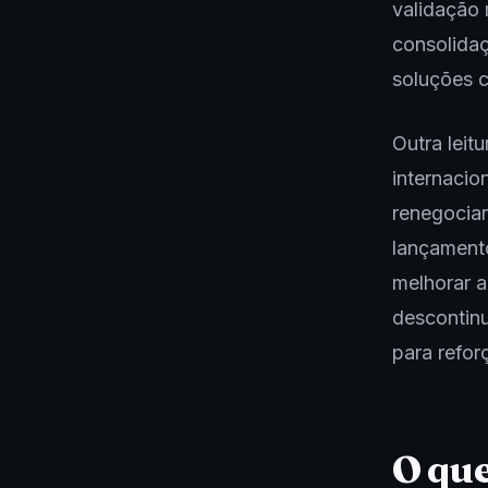
validação 
consolidaç
soluções c
Outra leit
internacio
renegociar
lançamento
melhorar a
descontinu
para refor
O que