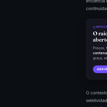
eficiência
continuida
MERC
O rai
abert
Preços, 
centena
graça, s
ABRI
O contexto
seletivida