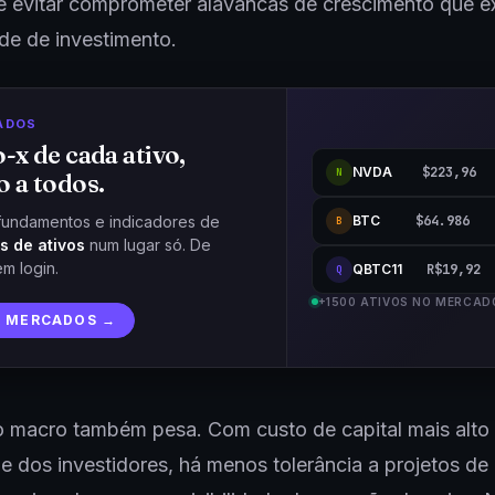
 e evitar comprometer alavancas de crescimento que 
de de investimento.
ADOS
o-x de cada ativo,
NVDA
$223,96
N
o a todos.
BTC
$64.986
fundamentos e indicadores de
B
s de ativos
num lugar só. De
em login.
QBTC11
R$19,92
Q
+1500 ATIVOS NO MERCAD
R MERCADOS →
 macro também pesa. Com custo de capital mais alto 
de dos investidores, há menos tolerância a projetos de