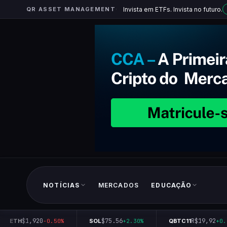
QR ASSET MANAGEMENT
Invista em ETFs. Invista no futuro.
NOTÍCIAS
MERCADOS
EDUCAÇÃO
$1,920
$75.56
R$19,92
ETH
-0.50%
SOL
+2.30%
QBTC11
+0.10