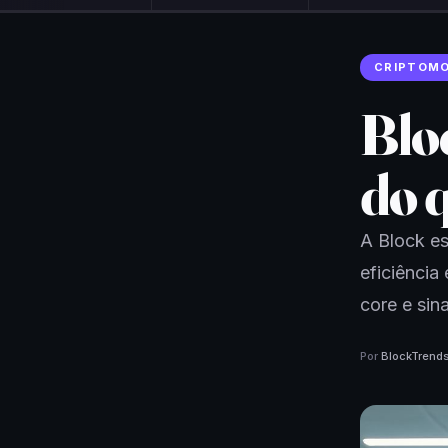
CRIPTOM
Bloc
do 
A Block es
eficiência
core e sina
Por
BlockTrend