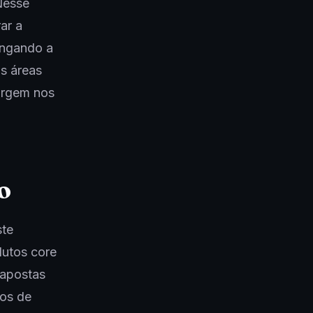
Nesse
ar a
ongando a
is áreas
argem nos
o
ste
dutos core
 apostas
cos de