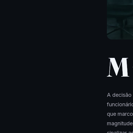
M
A decisão 
funcionári
que marcou
magnitude,
sinalizar 