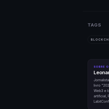
TAGS
BLOCKCH
SOBRE O
Leonar
Jornalist
livro "20
Web3 e bl
artificia
LabitConf