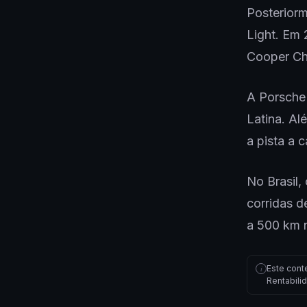
Posterior
Light. Em 
Cooper Ch
A Porsche 
Latina. Al
a pista a 
No Brasil,
corridas d
a 500 km n
Este cont
i
Rentabili