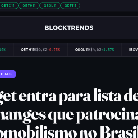
QBTC11
QETH11
QSOL11
QDFI11
R$6,82
R$4,52
%
QETH11
-0.73%
QSOL11
+1.57%
IBOVE
OEDAS
et entra para lista d
hanges que patroci
omobilismo no Brasi