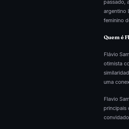
passado, 
argentino 
feminino d
Quem é F
Flávio Sam
otimista c
similarida
uma conexã
Flavio Sam
principais
convidado 