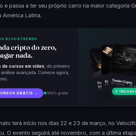
 e passa a ter seu próprio carro na maior categoria G
 América Latina.
OS BLOCKTRENDS
da cripto do zero,
agar nada.
 de cursos em vídeo
, do primeiro
à análise avançada. Comece agora,
tmo.
Fundamentos
Trader Cripto
Soberania Bitcoin
18 cursos · 80 a
10 cursos · 44 aulas
Cripto
7 cursos · 31 aulas
3 TRILHAS 
CURSOS GRÁTIS →
●
100% grátis
to terá início nos dias 22 e 23 de março, no Velocitt
u. O evento seguirá até novembro, com a última etap