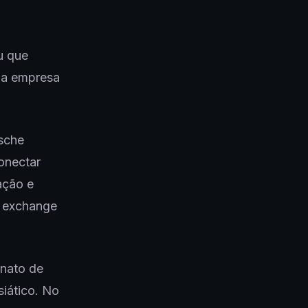
u que
 da empresa
sche
onectar
ação e
 exchange
nato de
siático. No