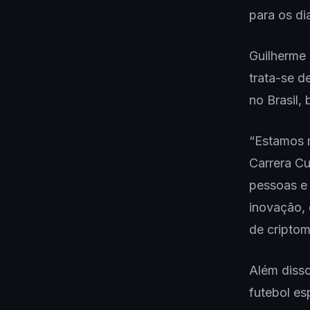
para os di
Guilherme 
trata-se d
no Brasil,
“Estamos 
Carrera Cu
pessoas e 
inovação,
de cripto
Além diss
futebol es