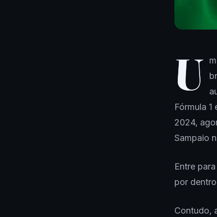
U
m
br
a
Fórmula 1 
2024, agor
Sampaio n
Entre par
por dentro
Contudo, 