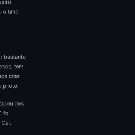
astro
u o time
ar bastante
casos, tem
os criar
 piloto.
icipou dos
 foi
 Car.