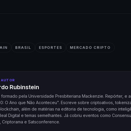
AIN
BRASIL
ESPORTES
MERCADO CRIPTO
 AUTOR
do Rubinstein
a formado pela Universidade Presbiteriana Mackenzie. Repórter, e a
20: O Ano que Não Aconteceu". Escreve sobre criptoativos, tokeniz
ockchain, além de matérias na editoria de tecnologia, como intelig
l, Real Digital e temas semelhantes. Já cobriu eventos como Consensu
, Criptorama e Satsconference.