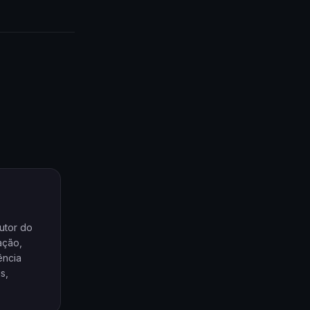
utor do
ação,
ência
s,