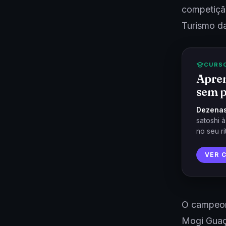
competição
Turismo da
CURS
Apren
sem p
Dezenas
satoshi 
no seu ri
VER 
O campeona
Mogi Guaç