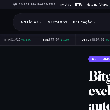
QR ASSET MANAGEMENT
Invista em ETFs. Invista no futuro.
NOTÍCIAS
MERCADOS
EDUCAÇÃO
$1,913
$73.59
R$19,92
ETH
+0.50%
SOL
+1.10%
QBTC11
+0.10
CRIPTOM
Bitg
exc
aut