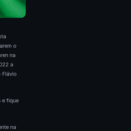
ria
narem o
ren na
2022 a
o Flávio
 e fique
ente na