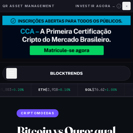
QR ASSET MANAGEMENT
INVESTIR AGORA →
×
i
5,003
$1,918
$76.62
+0.20%
ETH
+0.10%
SOL
+1.00%
Q
CRIPTOMOEDAS
Bitcoin vs Ouro: qual