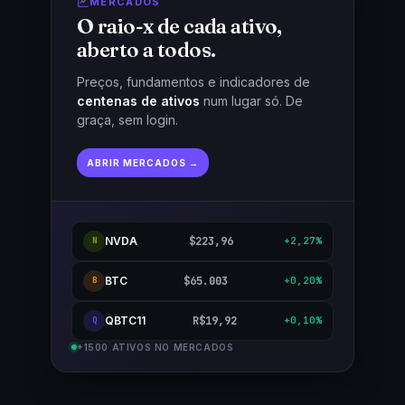
MERCADOS
O raio-x de cada ativo,
aberto a todos.
Preços, fundamentos e indicadores de
centenas de ativos
num lugar só. De
graça, sem login.
ABRIR MERCADOS →
NVDA
$223,96
+2,27%
N
BTC
$65.003
+0,20%
B
QBTC11
R$19,92
+0,10%
Q
+1500 ATIVOS NO MERCADOS