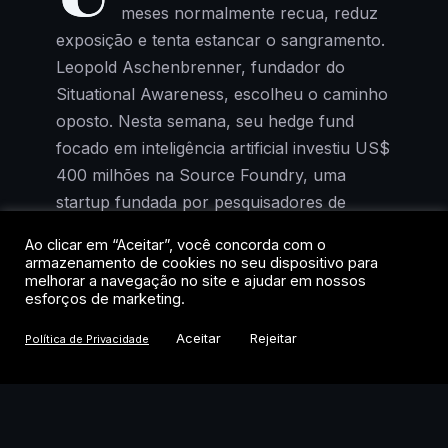
meses normalmente recua, reduz
exposição e tenta estancar o sangramento.
Leopold Aschenbrenner, fundador do
Situational Awareness, escolheu o caminho
oposto. Nesta semana, seu hedge fund
focado em inteligência artificial investiu US$
400 milhões na Source Foundry, uma
startup fundada por pesquisadores de
Stanford que promete tornar a fabricação
Ao clicar em “Aceitar”, você concorda com o
de chips mais rápida e barata.
armazenamento de cookies no seu dispositivo para
melhorar a navegação no site e ajudar em nossos
esforços de marketing.
Com esse novo aporte, o investimento total
do fundo na Source Foundry chega a US$
Aceitar
Rejeitar
Política de Privacidade
500 milhões. O movimento acontece
semanas depois de o Situational Awareness
ter vendido a maior parte de seu portfólio
de ações públicas para a Citadel, de Ken