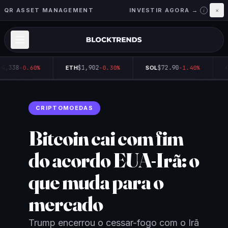
QR ASSET MANAGEMENT
INVESTIR AGORA →
×
i
4,338
$1,902
$72.90
-0.60%
ETH
-0.30%
SOL
-1.40%
Q
CRIPTOMOEDAS
Bitcoin cai com fim
do acordo EUA-Irã: o
que muda para o
mercado
Trump encerrou o cessar-fogo com o Irã