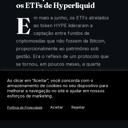
os ETFs de Hyperliquid
E
m maio e junho, os ETFs atrelados
ao token HYPE lideraram a
captação entre fundos de
criptomoedas que não fossem de Bitcoin,
proporcionalmente ao patrimônio sob
gestão. Era o reflexo de um protocolo que
se tornou, em poucos meses, a quarta
maior posição em tesourarias corporativas
de cripto, atrás apenas de Bitcoin, Ether e
Ao clicar em “Aceitar”, você concorda com o
armazenamento de cookies no seu dispositivo para
Solana.
melhorar a navegação no site e ajudar em nossos
esforços de marketing.
Agora, o cenário mudou. Segundo relatório
Aceitar
Rejeitar
Política de Privacidade
do JPMorgan publicado nesta semana, os
fluxos de entrada praticamente zeraram
entre julho e o início de agosto. O banco