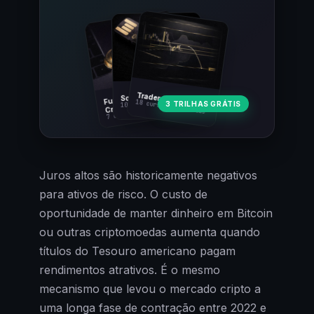
Fundamentos
Trader Cripto
Soberania Bitcoin
18 cursos · 80 aulas
3 TRILHAS GRÁTIS
10 cursos · 44 aulas
Cripto
7 cursos · 31 aulas
Juros altos são historicamente negativos
para ativos de risco. O custo de
oportunidade de manter dinheiro em Bitcoin
ou outras criptomoedas aumenta quando
títulos do Tesouro americano pagam
rendimentos atrativos. É o mesmo
mecanismo que levou o mercado cripto a
uma longa fase de contração entre 2022 e