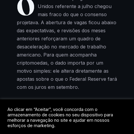
O
Unidos referente a julho chegou
mais fraco do que o consenso
projetava. A abertura de vagas ficou abaixo
das expectativas, e revisões dos meses
anteriores reforçaram um quadro de
desaceleração no mercado de trabalho
americano. Para quem acompanha
criptomoedas, o dado importa por um
motivo simples: ele altera diretamente as
apostas sobre o que o Federal Reserve fará
com os juros em setembro.
O Bitcoin oscilava na faixa dos US$ 64,9
Ao clicar em “Aceitar”, você concorda com o
mil após a divulgação, praticamente estável
armazenamento de cookies no seu dispositivo para
em 24 horas, mas com alta acumulada de
melhorar a navegação no site e ajudar em nossos
esforços de marketing.
3,1% na semana. A reação contida