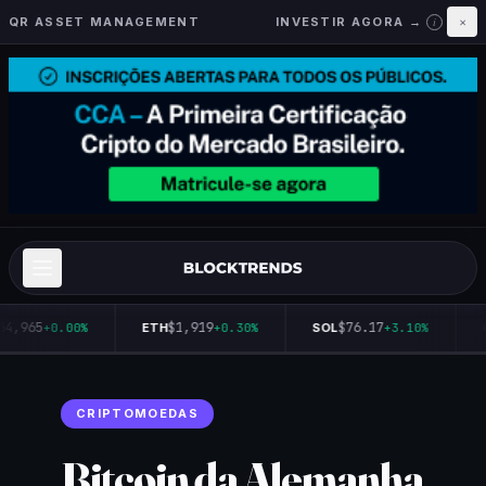
QR ASSET MANAGEMENT
INVESTIR AGORA →
×
i
64,965
$1,919
$76.17
+0.00%
ETH
+0.30%
SOL
+3.10%
CRIPTOMOEDAS
Bitcoin da Alemanha