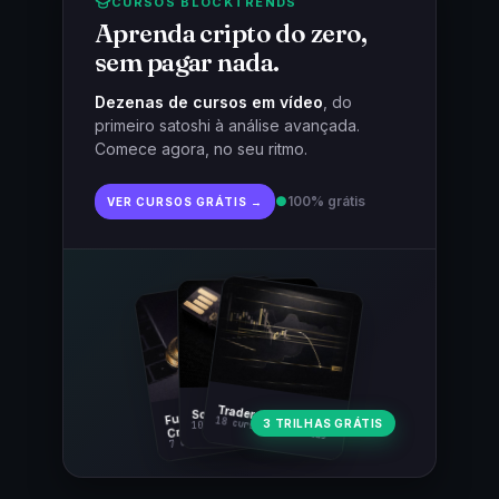
CURSOS BLOCKTRENDS
Aprenda cripto do zero,
sem pagar nada.
Dezenas de cursos em vídeo
, do
primeiro satoshi à análise avançada.
Comece agora, no seu ritmo.
●
100% grátis
VER CURSOS GRÁTIS →
Fundamentos
Trader Cripto
Soberania Bitcoin
18 cursos · 80 aulas
3 TRILHAS GRÁTIS
10 cursos · 44 aulas
Cripto
7 cursos · 31 aulas