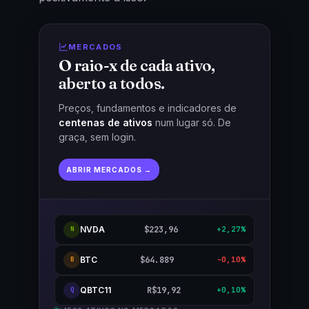
MERCADOS
O raio-x de cada ativo,
aberto a todos.
Preços, fundamentos e indicadores de
centenas de ativos
num lugar só. De
graça, sem login.
ABRIR MERCADOS →
NVDA
$223,96
+2,27%
N
BTC
$64.889
-0,10%
B
QBTC11
R$19,92
+0,10%
Q