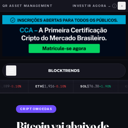
QR ASSET MANAGEMENT
INVESTIR AGORA →
×
i
4,889
$1,916
$76.30
-0.10%
ETH
-0.10%
SOL
+1.90%
Q
CRIPTOMOEDAS
Bitcoin vai abaixo de