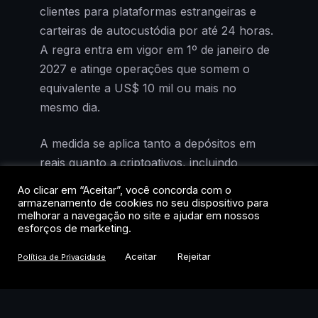
clientes para plataformas estrangeiras e
carteiras de autocustódia por até 24 horas.
A regra entra em vigor em 1º de janeiro de
2027 e atinge operações que somem o
equivalente a US$ 10 mil ou mais no
mesmo dia.
A medida se aplica tanto a depósitos em
reais quanto a criptoativos, incluindo
stablecoins. Na prática, quando um cliente
Ao clicar em “Aceitar”, você concorda com o
depositar valores numa exchange brasileira
armazenamento de cookies no seu dispositivo para
melhorar a navegação no site e ajudar em nossos
e tentar enviá-los para fora do país ou para
esforços de marketing.
uma carteira própria, a operação ficará
Aceitar
Rejeitar
retida para análise de risco. Transferências
Política de Privacidade
menores também podem ser travadas caso
a exchange identifique indícios de
irregularidade.