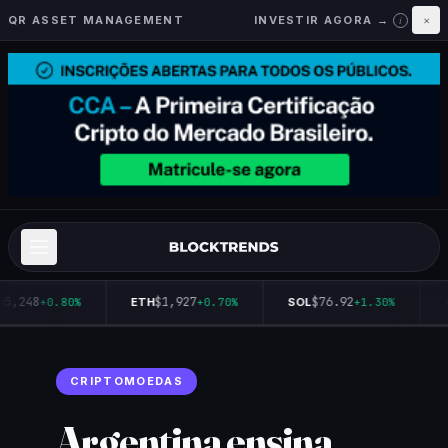
QR ASSET MANAGEMENT
INVESTIR AGORA →
×
i
65,248
$1,927
$76.92
+0.80%
ETH
+0.70%
SOL
+1.30%
CRIPTOMOEDAS
Argentina ensina