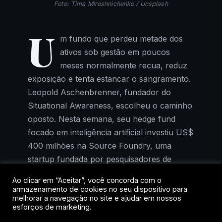
Foto: Tima Miroshnichenko / Unsplash
U
m fundo que perdeu metade dos
ativos sob gestão em poucos
meses normalmente recua, reduz
exposição e tenta estancar o sangramento.
Leopold Aschenbrenner, fundador do
Situational Awareness, escolheu o caminho
oposto. Nesta semana, seu hedge fund
focado em inteligência artificial investiu US$
400 milhões na Source Foundry, uma
startup fundada por pesquisadores de
Stanford que promete tornar a fabricação
Ao clicar em “Aceitar”, você concorda com o
de chips mais rápida e barata.
armazenamento de cookies no seu dispositivo para
melhorar a navegação no site e ajudar em nossos
esforços de marketing.
Com esse novo aporte, o investimento total