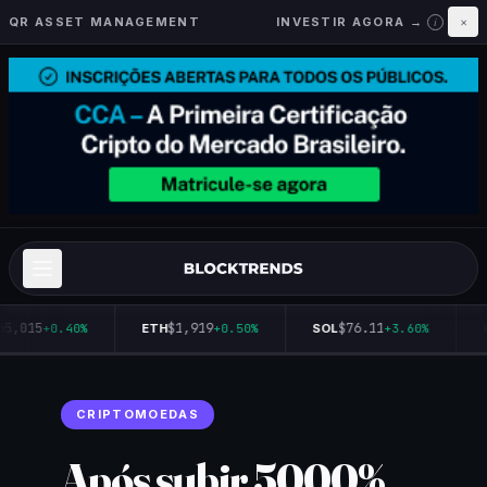
QR ASSET MANAGEMENT
INVESTIR AGORA →
×
i
65,015
$1,919
$76.11
+0.40%
ETH
+0.50%
SOL
+3.60%
CRIPTOMOEDAS
Após subir 5000%