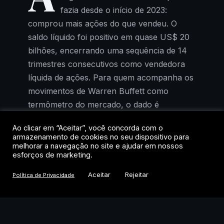
fazia desde o início de 2023:
comprou mais ações do que vendeu. O
saldo líquido foi positivo em quase US$ 20
bilhões, encerrando uma sequência de 14
trimestres consecutivos como vendedora
líquida de ações. Para quem acompanha os
movimentos de Warren Buffett como
termômetro do mercado, o dado é
relevante.
Ao clicar em “Aceitar”, você concorda com o
armazenamento de cookies no seu dispositivo para
A virada não foi tímida. Além das compras
melhorar a navegação no site e ajudar em nossos
esforços de marketing.
no mercado aberto, o conglomerado
recomprou US$ 4,5 bilhões em ações
Aceitar
Rejeitar
Política de Privacidade
próprias entre abril e junho e mais de US$
3,3 bilhões em julho. As recompras haviam
sido retomadas em março, após um hiato