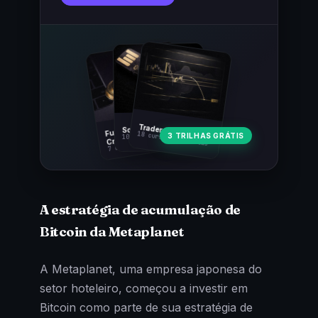
Fundamentos
Trader Cripto
Soberania Bitcoin
18 cursos · 80 aulas
3 TRILHAS GRÁTIS
10 cursos · 44 aulas
Cripto
7 cursos · 31 aulas
A estratégia de acumulação de
Bitcoin da Metaplanet
A Metaplanet, uma empresa japonesa do
setor hoteleiro, começou a investir em
Bitcoin como parte de sua estratégia de