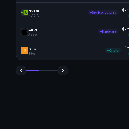
$21
NVDA
Semicondutores
NVIDIA
$29
AAPL
Hardware
Apple
$9
BTC
₿
Cripto
Bitcoin