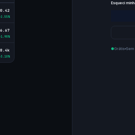
Esqueci minh
0.42
+2.55%
6.67
+1.90%
●
Grátis
Sem 
Como podemo
8.4k
+3.10%
Email
Telefone
Ao criar sua 
Privacidade
.