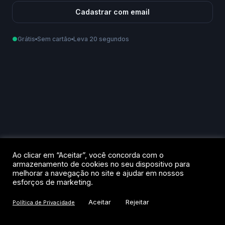
Cadastrar com email
●
Grátis
Sem cartão
Leva 20 segundos
Como podemos te chamar?
Email
Telefone
Ao criar sua conta, você aceita os
Termos de Uso
e a
Política de
Ao clicar em “Aceitar”, você concorda com o
Privacidade
.
armazenamento de cookies no seu dispositivo para
melhorar a navegação no site e ajudar em nossos
Criar conta
esforços de marketing.
Aceitar
Rejeitar
Política de Privacidade