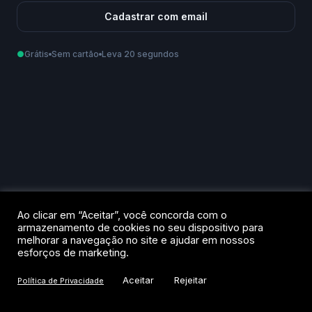
Cadastrar com email
●
Grátis
Sem cartão
Leva 20 segundos
Como podemos te chamar?
Email
Telefone
Ao criar sua conta, você aceita os
Termos de Uso
e a
Política de
Ao clicar em “Aceitar”, você concorda com o
Privacidade
.
armazenamento de cookies no seu dispositivo para
melhorar a navegação no site e ajudar em nossos
Criar conta
esforços de marketing.
Aceitar
Rejeitar
Política de Privacidade