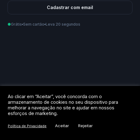
Cadastrar com email
●
Grátis
Sem cartão
Leva 20 segundos
Como podemos te chamar?
Email
Telefone
Ao criar sua conta, você aceita os
Termos de Uso
e a
Política de
Ao clicar em “Aceitar”, você concorda com o
Privacidade
.
armazenamento de cookies no seu dispositivo para
melhorar a navegação no site e ajudar em nossos
Criar conta
esforços de marketing.
Aceitar
Rejeitar
Política de Privacidade