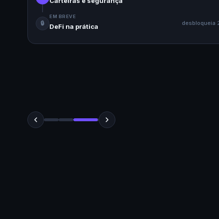
Carteiras e segurança
EM BREVE
🔒
desbloqueia
DeFi na prática