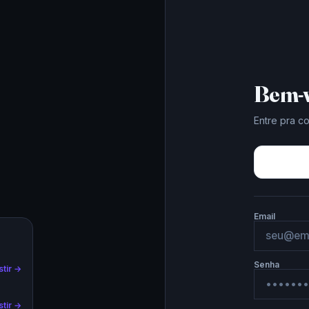
Bem-v
Entre pra c
Email
Senha
stir →
stir →