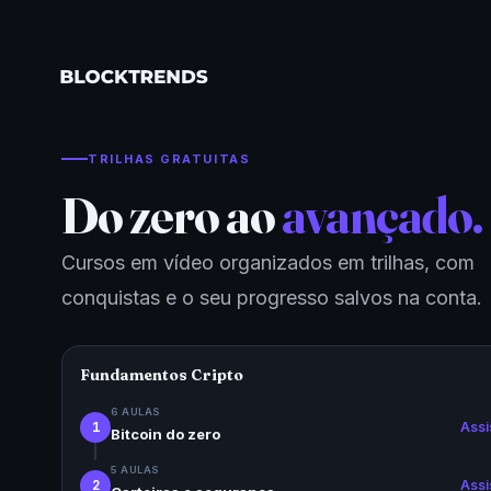
TRILHAS GRATUITAS
Do zero ao
avançado.
Cursos em vídeo organizados em trilhas, com
conquistas e o seu progresso salvos na conta.
Fundamentos Cripto
6 AULAS
1
Assi
Bitcoin do zero
5 AULAS
Assi
2