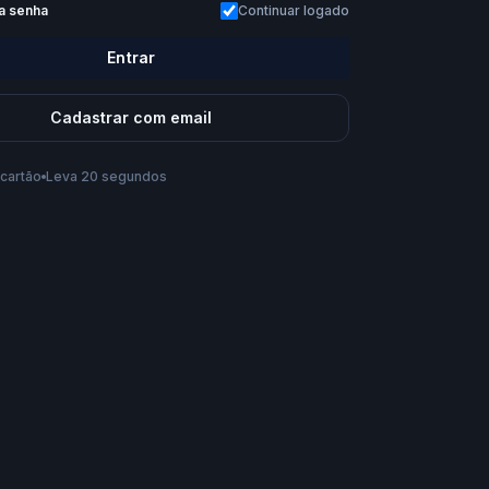
a senha
Continuar logado
Entrar
Cadastrar com email
cartão
Leva 20 segundos
s te chamar?
conta, você aceita os
Termos de Uso
e a
Política de
Criar conta