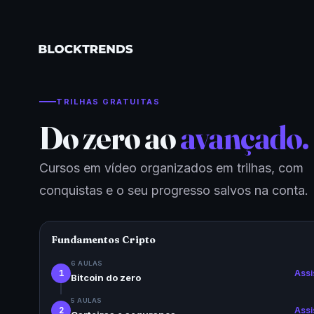
TRILHAS GRATUITAS
Do zero ao
avançado.
os.
Cursos em vídeo organizados em trilhas, com
conquistas e o seu progresso salvos na conta.
s todo
Fundamentos Cripto
6 AULAS
1
Assi
Bitcoin do zero
5 AULAS
2
Assi