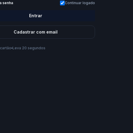
a senha
Continuar logado
Entrar
Cadastrar com email
cartão
Leva 20 segundos
s te chamar?
conta, você aceita os
Termos de Uso
e a
Política de
Criar conta