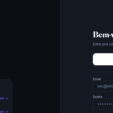
Bem-v
Entre pra c
Email
Senha
stir →
stir →