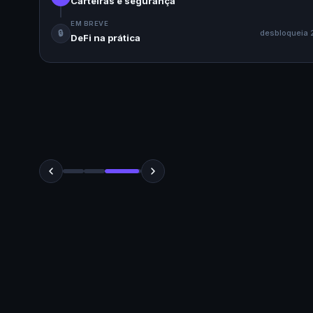
Carteiras e segurança
EM BREVE
🔒
desbloqueia 
DeFi na prática