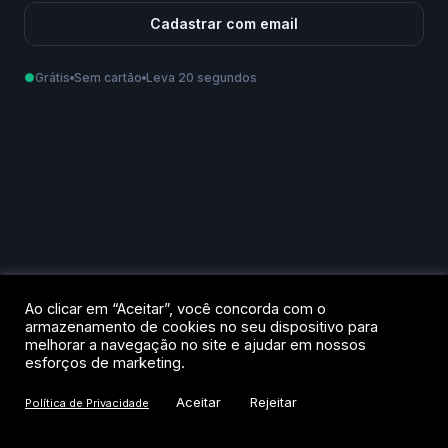
Cadastrar com email
●
Grátis
Sem cartão
Leva 20 segundos
Como podemos te chamar?
Email
Telefone
Ao criar sua conta, você aceita os
Termos de Uso
e a
Política de
Ao clicar em “Aceitar”, você concorda com o
Privacidade
.
armazenamento de cookies no seu dispositivo para
melhorar a navegação no site e ajudar em nossos
Criar conta
esforços de marketing.
Aceitar
Rejeitar
Política de Privacidade