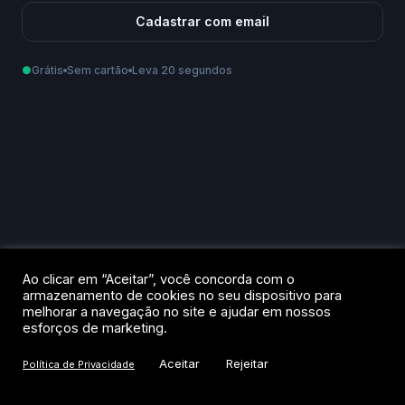
Cadastrar com email
●
Grátis
Sem cartão
Leva 20 segundos
Como podemos te chamar?
Email
Telefone
Ao criar sua conta, você aceita os
Termos de Uso
e a
Política de
Ao clicar em “Aceitar”, você concorda com o
Privacidade
.
armazenamento de cookies no seu dispositivo para
melhorar a navegação no site e ajudar em nossos
Criar conta
esforços de marketing.
Aceitar
Rejeitar
Política de Privacidade