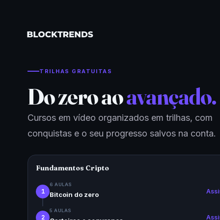
TRILHAS GRATUITAS
Do zero ao
avançado.
os.
Cursos em vídeo organizados em trilhas, com
conquistas e o seu progresso salvos na conta.
s todo
Fundamentos Cripto
6 AULAS
1
Assi
Bitcoin do zero
5 AULAS
2
Assi