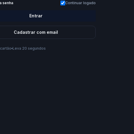
a senha
Continuar logado
Entrar
Cadastrar com email
cartão
Leva 20 segundos
s te chamar?
conta, você aceita os
Termos de Uso
e a
Política de
Criar conta