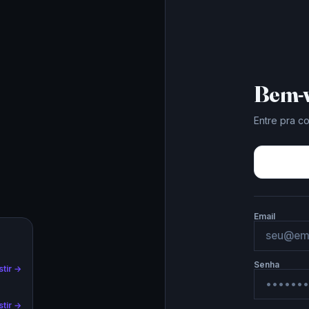
Bem-v
Entre pra c
Email
Senha
stir →
stir →