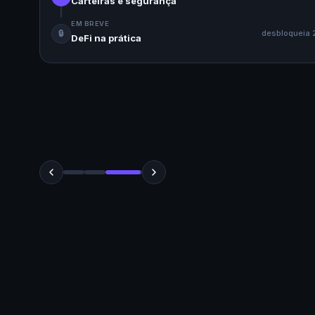
Carteiras e segurança
EM BREVE
🔒
desbloqueia 
DeFi na prática