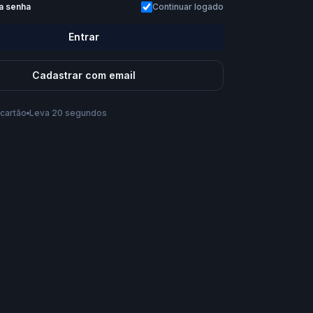
a senha
Continuar logado
desbloqueia 20/06
Entrar
Cadastrar com email
cartão
Leva 20 segundos
s te chamar?
conta, você aceita os
Termos de Uso
e a
Política de
Criar conta