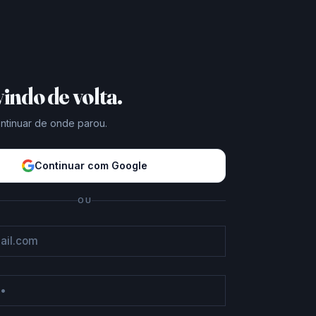
indo de volta.
ontinuar de onde parou.
nçado.
Continuar com Google
rilhas, com
os na conta.
OU
Assistir →
Assistir →