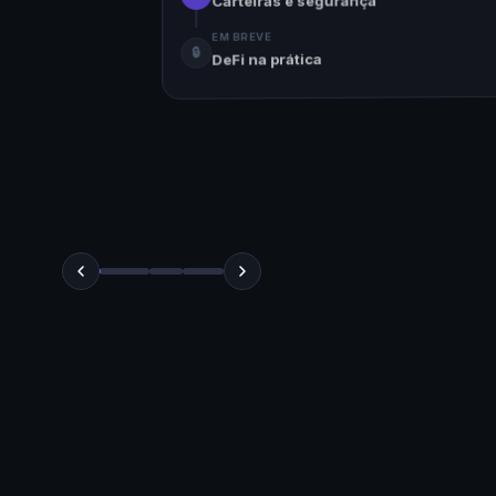
$210.42
Semicondutores
+2.55%
$296.67
Hardware
+1.90%
$98.4k
Cripto
+3.10%