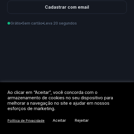
Cadastrar com email
●
Grátis
Sem cartão
Leva 20 segundos
Como podemos te chamar?
Email
Telefone
Ao criar sua conta, você aceita os
Termos de Uso
e a
Política de
Ao clicar em “Aceitar”, você concorda com o
Privacidade
.
armazenamento de cookies no seu dispositivo para
melhorar a navegação no site e ajudar em nossos
Criar conta
esforços de marketing.
Aceitar
Rejeitar
Política de Privacidade