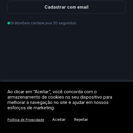
Cadastrar com email
●
Grátis
Sem cartão
Leva 20 segundos
Como podemos te chamar?
Email
Telefone
Ao criar sua conta, você aceita os
Termos de Uso
e a
Política de
Ao clicar em “Aceitar”, você concorda com o
Privacidade
.
armazenamento de cookies no seu dispositivo para
melhorar a navegação no site e ajudar em nossos
Criar conta
esforços de marketing.
Aceitar
Rejeitar
Política de Privacidade