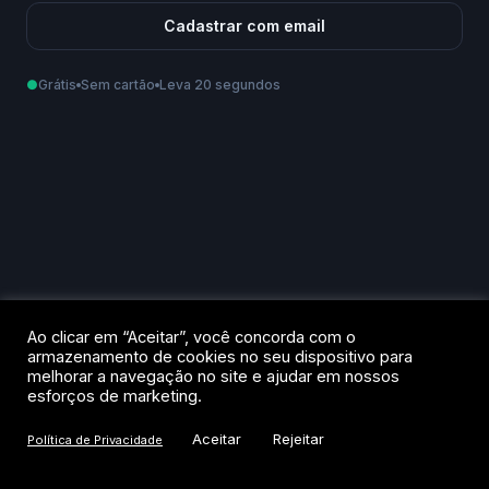
Cadastrar com email
●
Grátis
Sem cartão
Leva 20 segundos
Como podemos te chamar?
Email
Telefone
Ao criar sua conta, você aceita os
Termos de Uso
e a
Política de
Ao clicar em “Aceitar”, você concorda com o
Privacidade
.
armazenamento de cookies no seu dispositivo para
melhorar a navegação no site e ajudar em nossos
Criar conta
esforços de marketing.
Aceitar
Rejeitar
Política de Privacidade