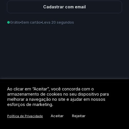
Cadastrar com email
●
Grátis
Sem cartão
Leva 20 segundos
Como podemos te chamar?
Email
Telefone
Ao criar sua conta, você aceita os
Termos de Uso
e a
Política de
Ao clicar em “Aceitar”, você concorda com o
Privacidade
.
armazenamento de cookies no seu dispositivo para
melhorar a navegação no site e ajudar em nossos
Criar conta
esforços de marketing.
Aceitar
Rejeitar
Política de Privacidade