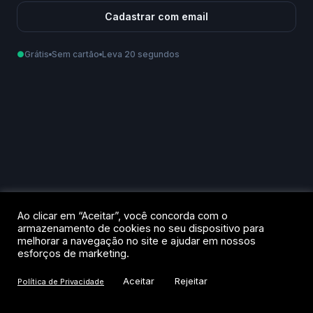
Cadastrar com email
●
Grátis
Sem cartão
Leva 20 segundos
Como podemos te chamar?
Email
Telefone
Ao criar sua conta, você aceita os
Termos de Uso
e a
Política de
Ao clicar em “Aceitar”, você concorda com o
Privacidade
.
armazenamento de cookies no seu dispositivo para
melhorar a navegação no site e ajudar em nossos
Criar conta
esforços de marketing.
Aceitar
Rejeitar
Política de Privacidade