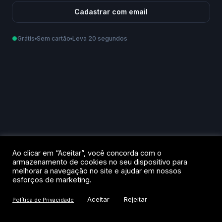
Cadastrar com email
●
Grátis
Sem cartão
Leva 20 segundos
Como podemos te chamar?
Email
Telefone
Ao criar sua conta, você aceita os
Termos de Uso
e a
Política de
Ao clicar em “Aceitar”, você concorda com o
Privacidade
.
armazenamento de cookies no seu dispositivo para
melhorar a navegação no site e ajudar em nossos
Criar conta
esforços de marketing.
Aceitar
Rejeitar
Política de Privacidade