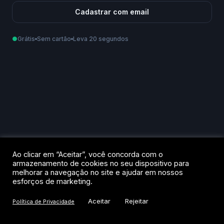
Cadastrar com email
●
Grátis
Sem cartão
Leva 20 segundos
Como podemos te chamar?
Email
Telefone
Ao criar sua conta, você aceita os
Termos de Uso
e a
Política de
Ao clicar em “Aceitar”, você concorda com o
Privacidade
.
armazenamento de cookies no seu dispositivo para
melhorar a navegação no site e ajudar em nossos
Criar conta
esforços de marketing.
Aceitar
Rejeitar
Política de Privacidade